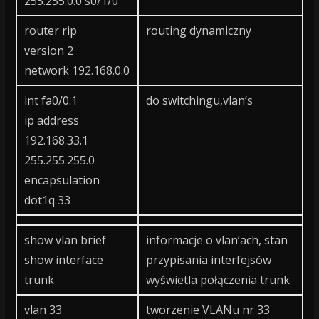
255.255.0.0 s0/1/0
router rip
routing dynamiczny
version 2
network 192.168.0.0
int fa0/0.1
do switchingu,vlan’s
ip address
192.168.33.1
255.255.255.0
encapsulation
dot1q 33
show vlan brief
informacje o vlan’ach, stan
show interface
przypisania interfejsów
trunk
wyświetla połączenia trunk
vlan 33
tworzenie VLANu nr 33