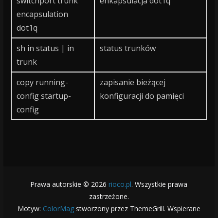
switchport trunk
enkapsulacja dot1q
encapsulation
dot1q
sh in status | in
status trunków
trunk
copy running-
zapisanie bieżącej
config startup-
konfiguracji do pamięci
config
Prawa autorskie © 2026
rioco.pl
. Wszystkie prawa
zastrzeżone.
Motyw:
ColorMag
stworzony przez ThemeGrill. Wspierane