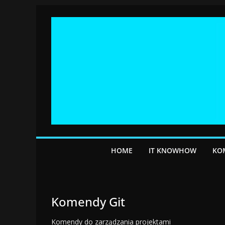
Przejdź
do
treści
HOME
IT KNOWHOW
KO
Komendy Git
Komendy do zarządzania projektami