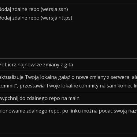
dodaj zdalne repo (wersja ssh)
dodaj zdalne repo (wersja https)
Pobierz najnowsze zmiany z gita
aktualizuje Twoją lokalną gałąź o nowe zmiany z serwera, a
commit”, przestawia Twoje lokalne commity na sam koniec lin
wypchnij do zdalnego repo na main
klonowanie zdalnego repo, po linku można podac swoją na