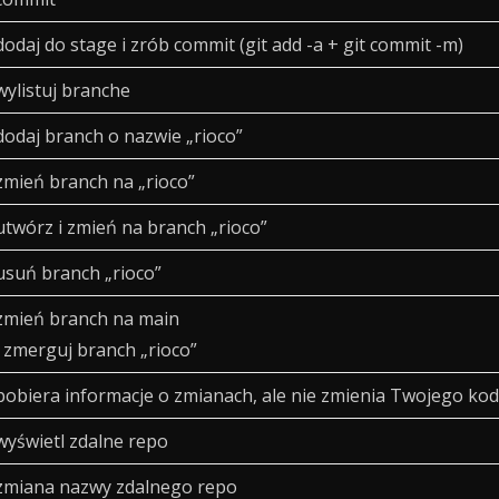
dodaj do stage i zrób commit (git add -a + git commit -m)
wylistuj branche
dodaj branch o nazwie „rioco”
zmień branch na „rioco”
utwórz i zmień na branch „rioco”
usuń branch „rioco”
zmień branch na main
i zmerguj branch „rioco”
pobiera informacje o zmianach, ale nie zmienia Twojego ko
wyświetl zdalne repo
zmiana nazwy zdalnego repo