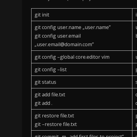
git init
git config user.name „user.name”
git config user.email
„user.email@domain.com”
git config –global core.editor vim
git config –list
git status
git add file.txt
git add .
git restore file.txt
git –restore file.txt
git commit -m „add first files to project”