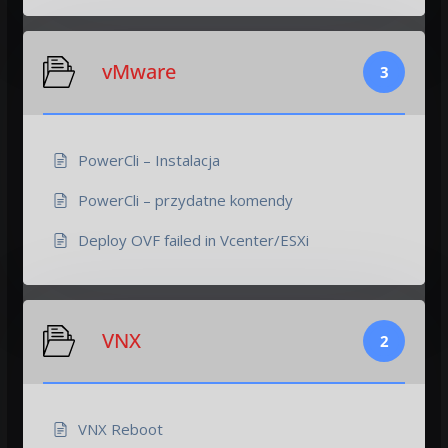
vMware
3
PowerCli – Instalacja
PowerCli – przydatne komendy
Deploy OVF failed in Vcenter/ESXi
VNX
2
VNX Reboot