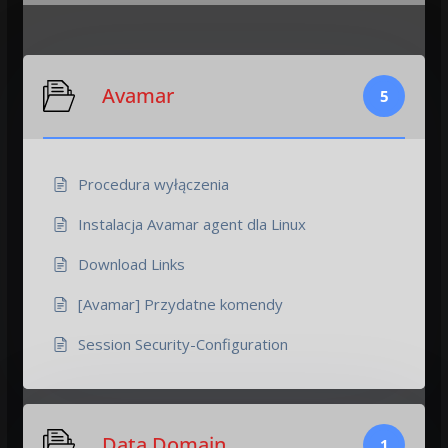
Avamar
5
Procedura wyłączenia
Instalacja Avamar agent dla Linux
Download Links
[Avamar] Przydatne komendy
Session Security-Configuration
Data Domain
1