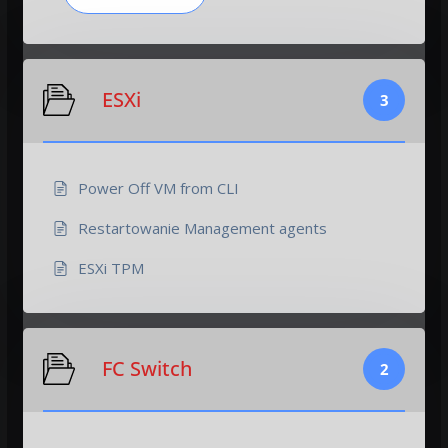
ESXi
3
Power Off VM from CLI
Restartowanie Management agents
ESXi TPM
FC Switch
2