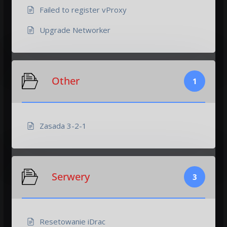
Failed to register vProxy
Upgrade Networker
Other
1
Zasada 3-2-1
Serwery
3
Resetowanie iDrac