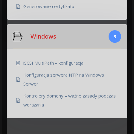
Generowanie certyfikatu
Windows
3
iSCSI MultiPath – konfiguracja
Konfiguracja serwera NTP na Windows
Serwer
Kontrolery domeny – ważne zasady podczas
wdrażania