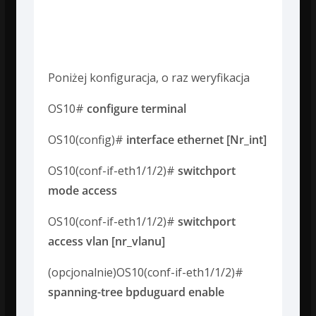
konfigurujemy w
następujący sposób:
Poniżej konfiguracja, o raz weryfikacja
OS10#
configure terminal
OS10(config)#
interface ethernet [Nr_int]
OS10(conf-if-eth1/1/2)#
switchport
mode access
OS10(conf-if-eth1/1/2)#
switchport
access vlan [nr_vlanu]
(opcjonalnie)OS10(conf-if-eth1/1/2)#
spanning-tree bpduguard enable