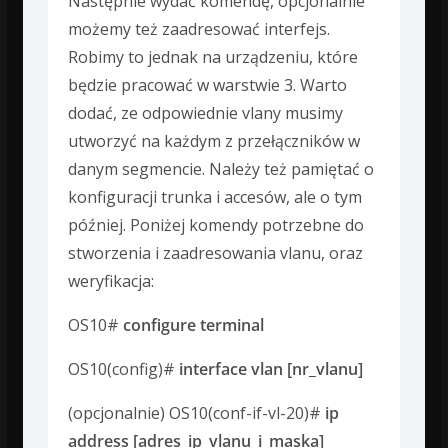
Następnie wydać komendę, opcjonalnie
możemy też zaadresować interfejs.
Robimy to jednak na urządzeniu, które
będzie pracować w warstwie 3. Warto
dodać, ze odpowiednie vlany musimy
utworzyć na każdym z przełączników w
danym segmencie. Należy też pamiętać o
konfiguracji trunka i accesów, ale o tym
później. Poniżej komendy potrzebne do
stworzenia i zaadresowania vlanu, oraz
weryfikacja:
OS10#
configure terminal
OS10(config)#
interface vlan [nr_vlanu]
(opcjonalnie) OS10(conf-if-vl-20)#
ip
address [adres_ip_vlanu_i_maska]