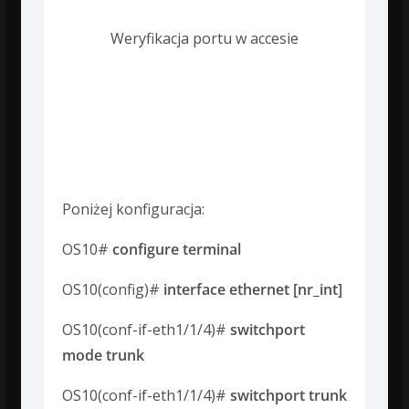
Weryfikacja portu w accesie
Porty typu trunk
konfigurujemy w
następujący sposób:
Poniżej konfiguracja:
OS10#
configure terminal
OS10(config)#
interface ethernet [nr_int]
OS10(conf-if-eth1/1/4)#
switchport
mode trunk
OS10(conf-if-eth1/1/4)#
switchport trunk