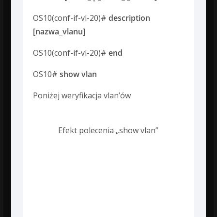
OS10(conf-if-vl-20)#
description
[nazwa_vlanu]
OS10(conf-if-vl-20)#
end
OS10#
show vlan
Poniżej weryfikacja vlan’ów
Efekt polecenia „show vlan”
Przypisanie vlan’u
do portu
Porty typu access