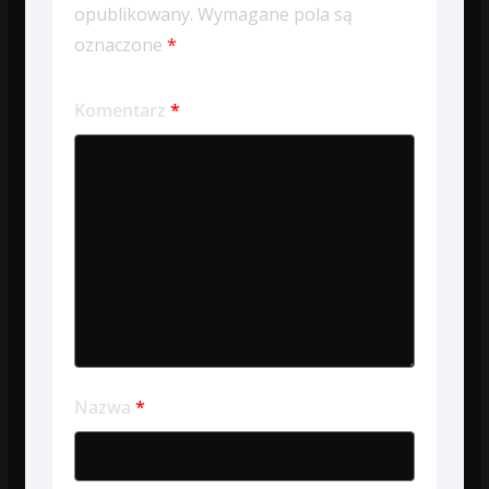
opublikowany.
Wymagane pola są
oznaczone
*
Komentarz
*
Nazwa
*