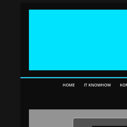
Przejdź
do
treści
HOME
IT KNOWHOW
KO