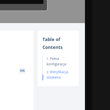
Table of
Contents
Pełna
konfiguracja
Weryfikacja
działania