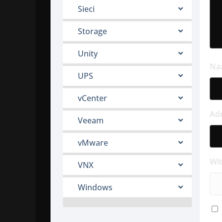
Sieci
Storage
Unity
Na
UPS
vCenter
Ad
Veeam
vMware
Wi
VNX
Windows