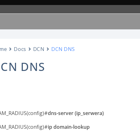
me
Docs
DCN
DCN DNS
CN DNS
ełna konfiguracja
AM_RADIUS(config)#
dns-server (ip_serwera)
AM_RADIUS(config)#
ip domain-lookup