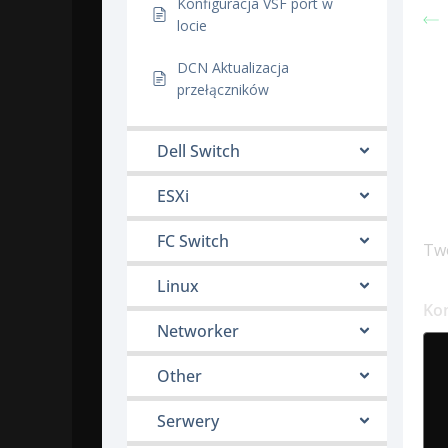
Konfiguracja VSF port w
locie
DCN Aktualizacja
przełączników
Dell Switch
ESXi
D
FC Switch
Twó
Linux
Ko
Networker
Other
Serwery