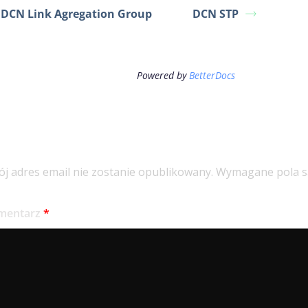
DCN Link Agregation Group
DCN STP
Powered by
BetterDocs
odaj komentarz
j adres email nie zostanie opublikowany.
Wymagane pola s
mentarz
*