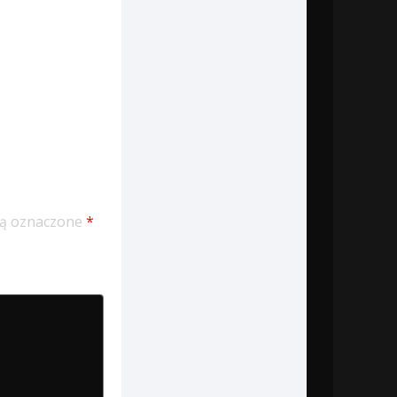
ą oznaczone
*