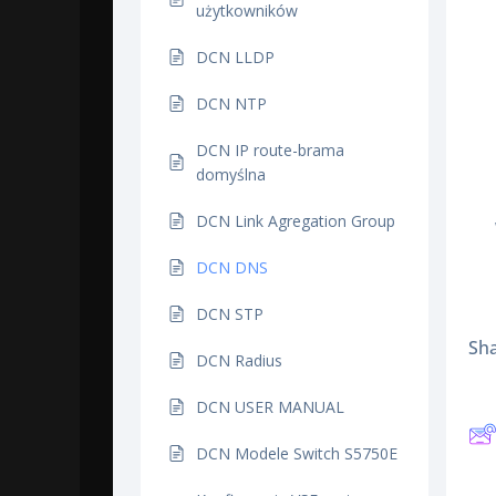
użytkowników
W
DCN LLDP
DCN NTP
DCN IP route-brama
domyślna
DCN Link Agregation Group
DCN DNS
DCN STP
Sha
DCN Radius
DCN USER MANUAL
DCN Modele Switch S5750E