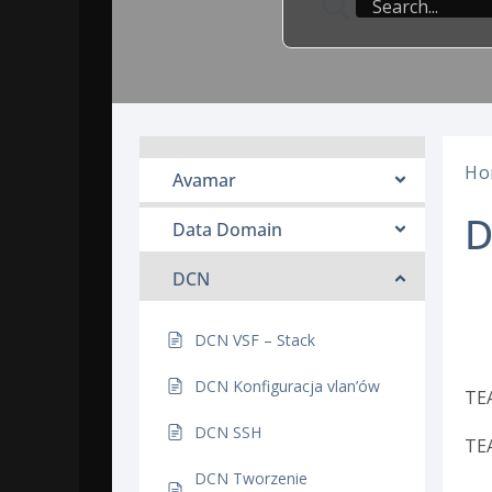
Ho
Avamar
D
Data Domain
DCN
P
DCN VSF – Stack
DCN Konfiguracja vlan’ów
TE
DCN SSH
TE
DCN Tworzenie