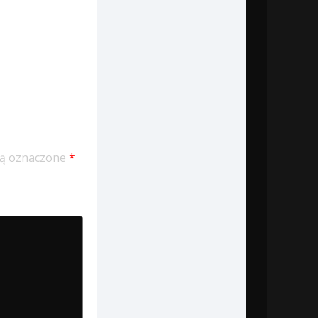
ą oznaczone
*