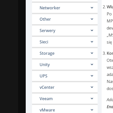
Włą
Networker
Po 
Other
MPI
dev
Serwery
„M
Sieci
się
Storage
Kon
Otw
Unity
wsz
ada
UPS
Nas
vCenter
dos
Veeam
Add
Ena
vMware