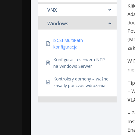
Kli
VNX
Ada
doc
Windows
Pow
(Mo
iSCSI MultiPath –
konfiguracja
za
Konfiguracja serwera NTP
W D
na Windows Serwer
nie
Kontrolery domeny – ważne
Tip
zasady podczas wdrażania
– W
VL
– P
Ins
En