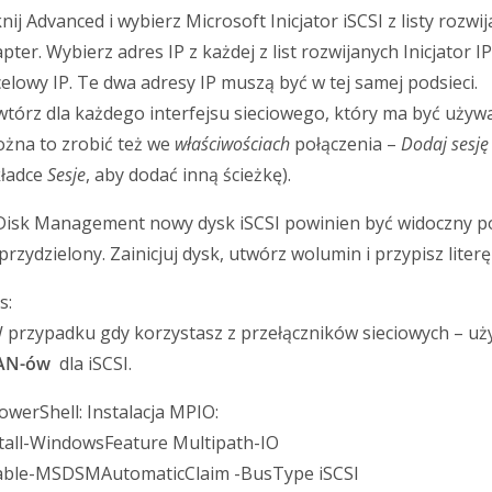
knij Advanced i wybierz Microsoft Inicjator iSCSI z listy rozwi
pter. Wybierz adres IP z każdej z list rozwijanych Inicjator IP
elowy IP. Te dwa adresy IP muszą być w tej samej podsieci.
tórz dla każdego interfejsu sieciowego, który ma być uży
żna to zrobić też we
właściwościach
połączenia –
Dodaj sesj
kładce
Sesje
, aby dodać inną ścieżkę).
isk Management nowy dysk iSCSI powinien być widoczny po
przydzielony. Zainicjuj dysk, utwórz wolumin i przypisz literę
s:
 przypadku gdy korzystasz z przełączników sieciowych – uży
AN-ów
dla iSCSI.
owerShell: Instalacja MPIO:
tall-WindowsFeature Multipath-IO
able-MSDSMAutomaticClaim -BusType iSCSI