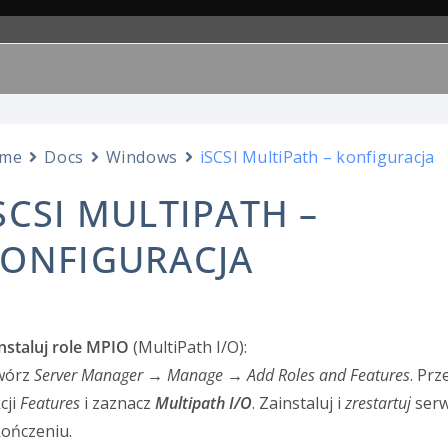
me
Docs
Windows
iSCSI MultiPath – konfiguracja
SCSI MULTIPATH –
ONFIGURACJA
nstaluj role MPIO
(MultiPath I/O):
wórz
Server Manager
→
Manage
→
Add Roles and Features
. Prz
cji
Features
i zaznacz
Multipath I/O
. Zainstaluj i
zrestartuj
serw
ończeniu.