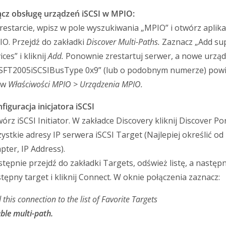
cz obsługę urządzeń iSCSI w MPIO:
restarcie, wpisz w pole wyszukiwania „MPIO” i otwórz aplika
O. Przejdź do zakładki
Discover Multi-Paths.
Zaznacz „Add sup
ices” i kliknij
Add.
Ponownie zrestartuj serwer, a nowe urząd
SFT2005iSCSIBusType 0x9” (lub o podobnym numerze) powi
 w
Właściwości MPIO
> Urządzenia MPIO.
figuracja inicjatora iSCSI
órz iSCSI Initiator. W zakładce Discovery kliknij Discover Por
ystkie adresy IP serwera iSCSI Target (Najlepiej określić o
pter, IP Address).
tępnie przejdź do zakładki Targets, odśwież listę, a następ
tępny target i kliknij Connect. W oknie połączenia zaznacz:
 this connection to the list of Favorite Targets
ble multi-path.