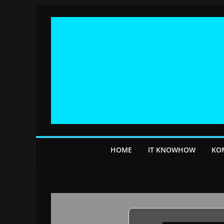
Przejdź
do
treści
HOME
IT KNOWHOW
KO