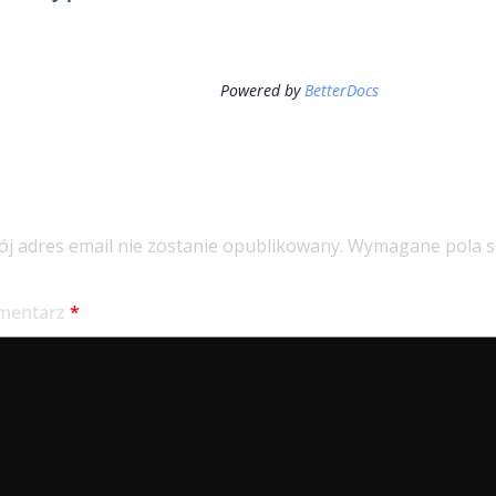
Powered by
BetterDocs
odaj komentarz
j adres email nie zostanie opublikowany.
Wymagane pola s
mentarz
*