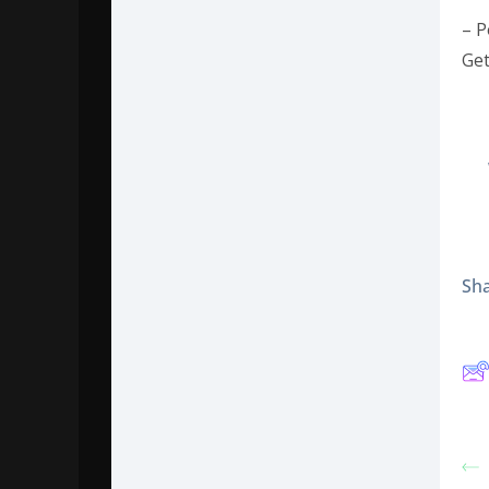
– P
Ge
Sha