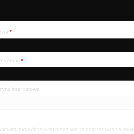
zwa
*
res email
*
tryna internetowa
amiętaj moje dane w tej przeglądarce podczas pisania kole