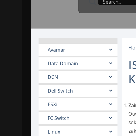
Ho
Avamar
I
Data Domain
K
DCN
Dell Switch
ESXi
Zai
Ot
FC Switch
sek
zak
Linux