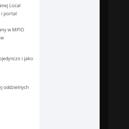
janej Local
 i portal
wany w MPIO
ę
w
jedynczo i jako
j oddzielnych