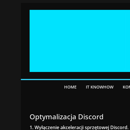
Przejdź
do
treści
HOME
IT KNOWHOW
KO
Optymalizacja Discord
1. Wyłączenie akceleracji sprzętowej Discord
.