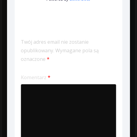
Dodaj komentarz
Twój adres email nie zostanie
opublikowany.
Wymagane pola są
oznaczone
*
Komentarz
*