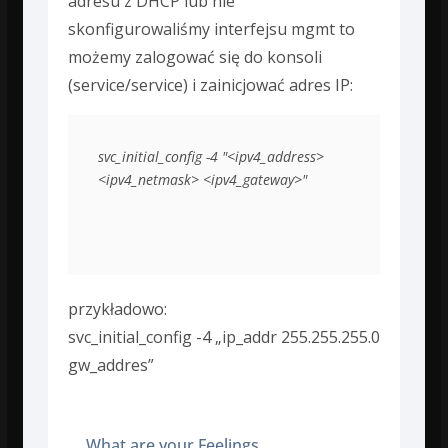
adresu z DHCP lub nie
skonfigurowaliśmy interfejsu mgmt to
możemy zalogować się do konsoli
(service/service) i zainicjować adres IP:
svc_initial_config -4 "<ipv4_address> 
<ipv4_netmask> <ipv4_gateway>"
przykładowo:
svc_initial_config -4 „ip_addr 255.255.255.0
gw_addres”
What are your Feelings