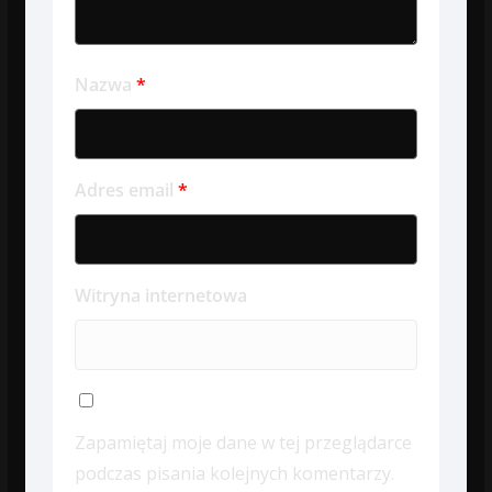
Nazwa
*
Adres email
*
Witryna internetowa
Zapamiętaj moje dane w tej przeglądarce
podczas pisania kolejnych komentarzy.