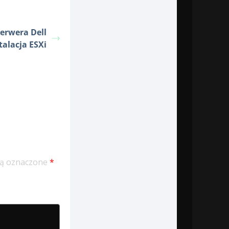
serwera Dell
talacja ESXi
ą oznaczone
*