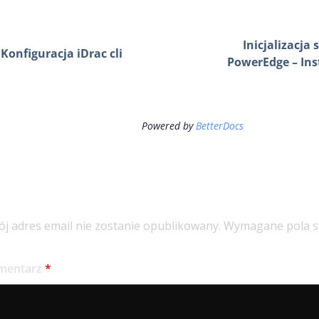
Inicjalizacja 
Konfiguracja iDrac cli
PowerEdge – Ins
Powered by
BetterDocs
odaj komentarz
j adres email nie zostanie opublikowany.
Wymagane pola s
mentarz
*