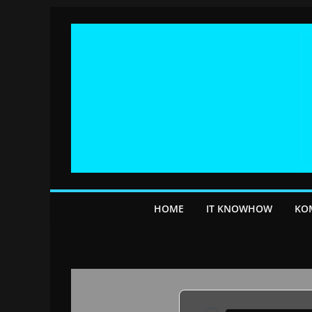
Przejdź
do
treści
HOME
IT KNOWHOW
KO