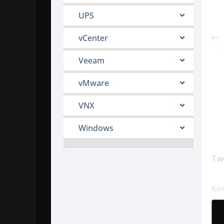
UPS
vCenter
Veeam
vMware
VNX
Windows
D
Twó
Ko