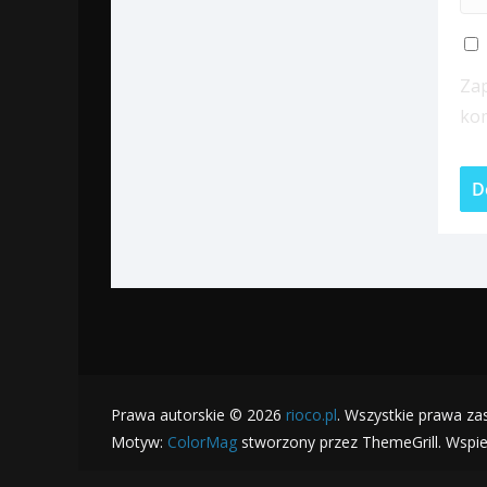
Zap
ko
Prawa autorskie © 2026
rioco.pl
. Wszystkie prawa za
Motyw:
ColorMag
stworzony przez ThemeGrill. Wspi