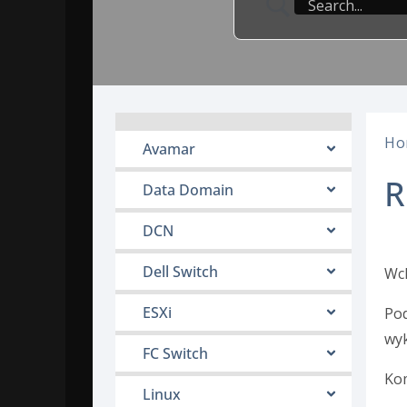
Ho
Avamar
R
Data Domain
DCN
Dell Switch
Wch
ESXi
Po
wy
FC Switch
Kom
Linux