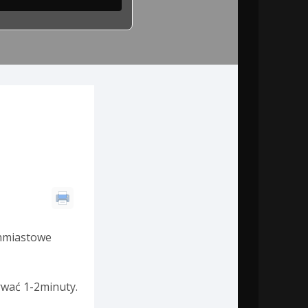
chmiastowe
rwać 1-2minuty.