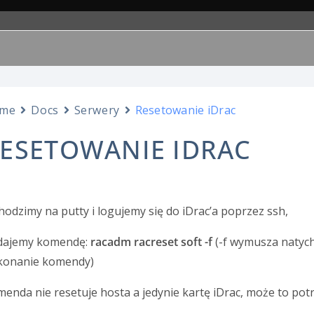
me
Docs
Serwery
Resetowanie iDrac
ESETOWANIE IDRAC
odzimy na putty i logujemy się do iDrac’a poprzez ssh,
dajemy komendę:
racadm racreset soft
-f
(-f wymusza naty
konanie komendy)
enda nie resetuje hosta a jedynie kartę iDrac, może to pot