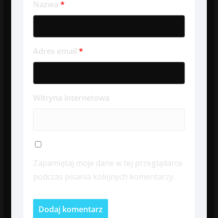
Nazwa
*
Adres email
*
Witryna internetowa
Zapamiętaj moje dane w tej przeglądarce
podczas pisania kolejnych komentarzy.