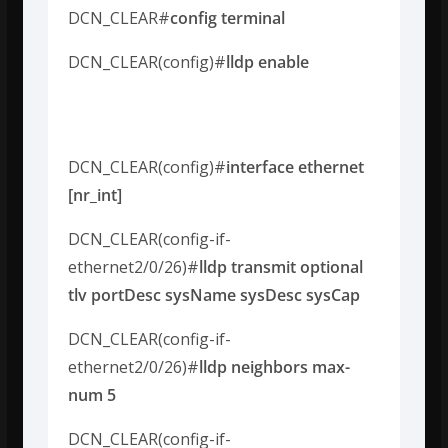
DCN_CLEAR#
config terminal
DCN_CLEAR(config)#
lldp enable
Konfiguracja portu:
DCN_CLEAR(config)#
interface ethernet
[nr_int]
DCN_CLEAR(config-if-
ethernet2/0/26)#
lldp transmit optional
tlv portDesc sysName sysDesc sysCap
DCN_CLEAR(config-if-
ethernet2/0/26)#
lldp neighbors max-
num 5
DCN_CLEAR(config-if-