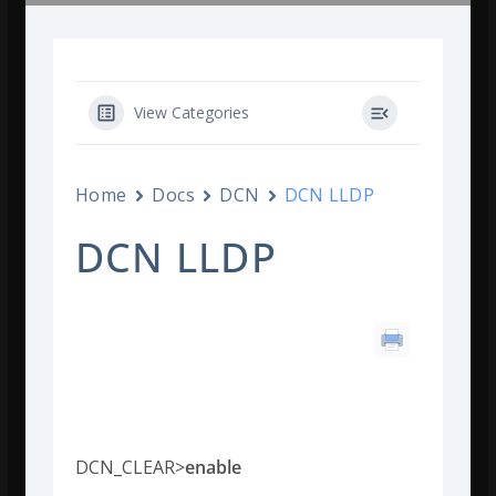
View Categories
Home
Docs
DCN
DCN LLDP
DCN LLDP
Uruchomienie
lldp:
DCN_CLEAR>
enable