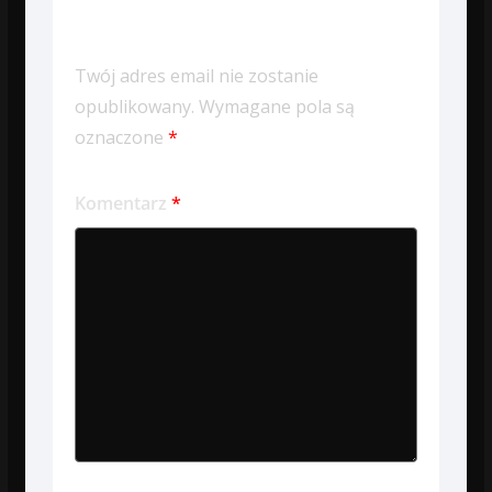
Dodaj komentarz
Twój adres email nie zostanie
opublikowany.
Wymagane pola są
oznaczone
*
Komentarz
*