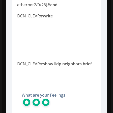
ethernet2/0/26)#
end
DCN_CLEAR#
write
Weryfikacja
działania
DCN_CLEAR#
show lldp neighbors brief
What are your Feelings