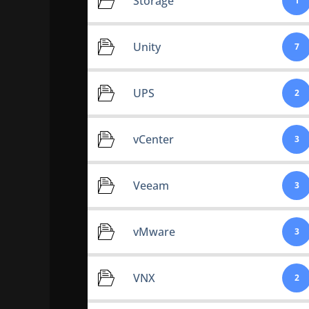
Storage
1
Unity
7
UPS
2
vCenter
3
Veeam
3
vMware
3
VNX
2