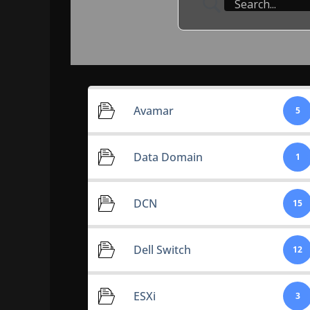
Avamar
5
Data Domain
1
DCN
15
Dell Switch
12
ESXi
3