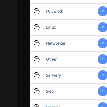
FC Switch
2
Linux
2
Networker
2
Other
1
Serwery
3
Sieci
1