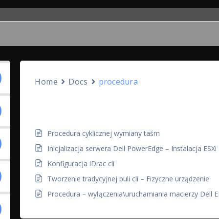
Home
Docs
procedura
procedura
Procedura cyklicznej wymiany taśm
Inicjalizacja serwera Dell PowerEdge – Instalacja ESXi
Konfiguracja iDrac cli
Tworzenie tradycyjnej puli cli – Fizyczne urządzenie
Procedura – wyłączenia\uruchamiania macierzy Dell 