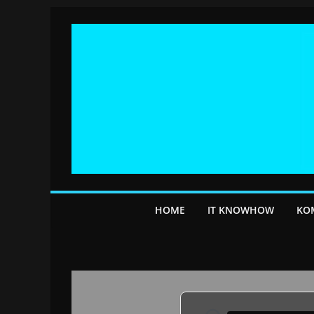
Przejdź
do
treści
HOME
IT KNOWHOW
KO