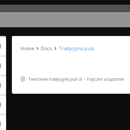
Home
Docs
Tradycyjna pula
Tradycyjna pula
Tworzenie tradycyjnej puli cli – Fizyczne urządzenie