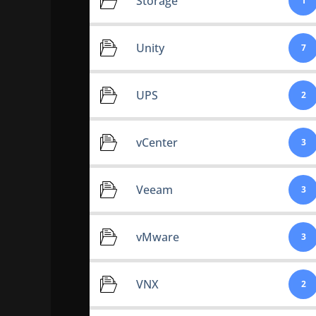
Storage
1
Unity
7
UPS
2
vCenter
3
Veeam
3
vMware
3
VNX
2