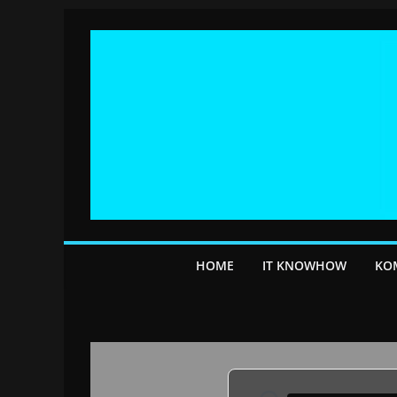
Przejdź
do
treści
HOME
IT KNOWHOW
KO