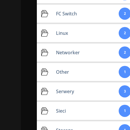
FC Switch
2
Linux
2
Networker
2
Other
1
Serwery
3
Sieci
1