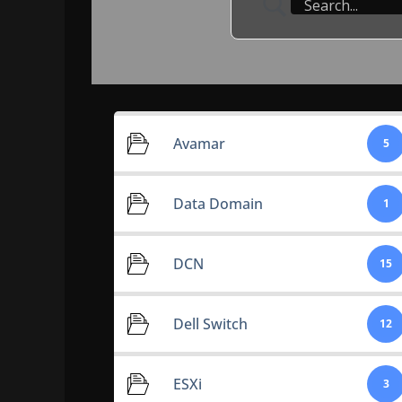
Avamar
5
Data Domain
1
DCN
15
Dell Switch
12
ESXi
3