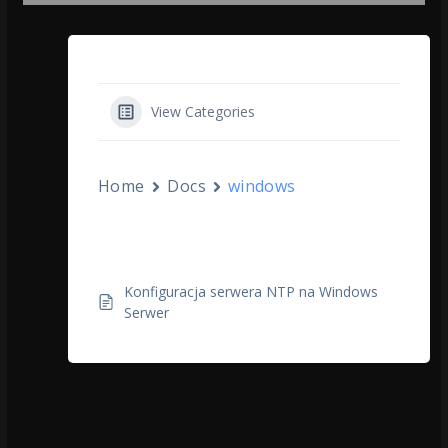
View Categories
Home
Docs
windows
windows
Konfiguracja serwera NTP na Windows
Serwer