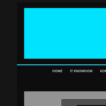
Przejdź
do
treści
HOME
IT KNOWHOW
KO