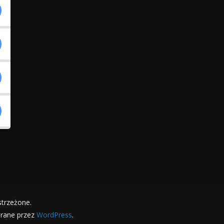
strzeżone.
erane przez
WordPress
.