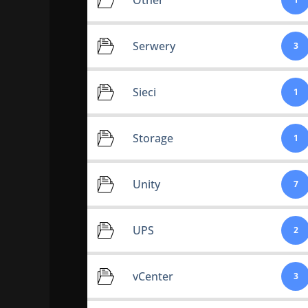
Serwery
3
Sieci
1
Storage
1
Unity
7
UPS
2
vCenter
3