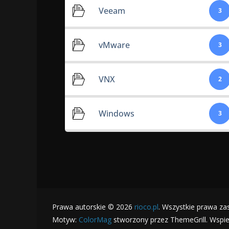
Veeam
3
vMware
3
VNX
2
Windows
3
Prawa autorskie © 2026
rioco.pl
. Wszystkie prawa za
Motyw:
ColorMag
stworzony przez ThemeGrill. Wspi