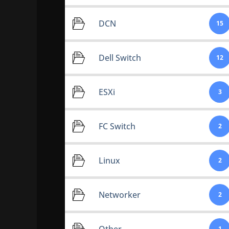
DCN
15
Dell Switch
12
ESXi
3
FC Switch
2
Linux
2
Networker
2
Other
1