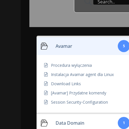
Avamar
5
Procedura wyłączenia
Instalacja Avamar agent dla Linux
Download Links
[Avamar] Przydatne komendy
Session Security-Configuration
Data Domain
1