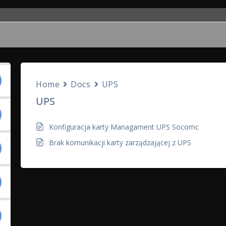
Home
Docs
UPS
UPS
Konfiguracja karty Managament UPS Socomc
Brak komunikacji karty zarządzającej z UPS