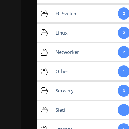
FC Switch
2
Linux
2
Networker
2
Other
1
Serwery
3
Sieci
1