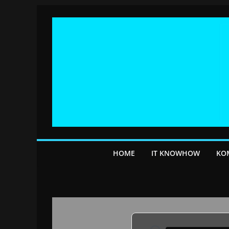
Przejdź
do
treści
HOME
IT KNOWHOW
KO