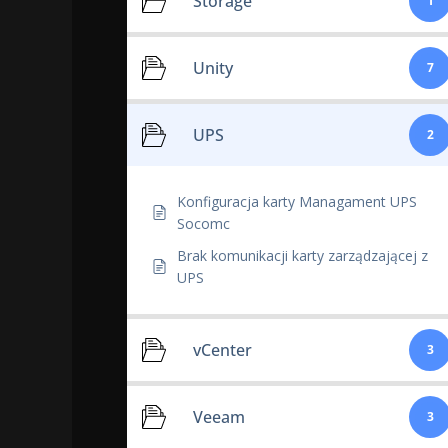
Storage
1
Unity
7
UPS
2
Konfiguracja karty Managament UPS
Socomc
Brak komunikacji karty zarządzającej z
UPS
vCenter
3
Veeam
3