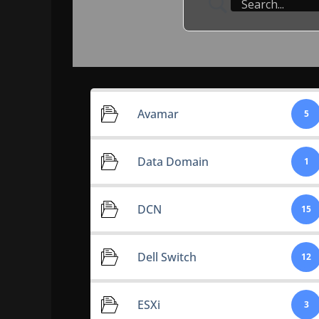
Avamar
5
Data Domain
1
DCN
15
Dell Switch
12
ESXi
3