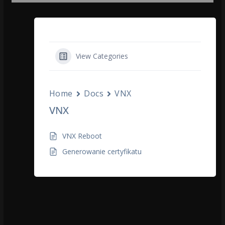
View Categories
Home
Docs
VNX
VNX
VNX Reboot
Generowanie certyfikatu